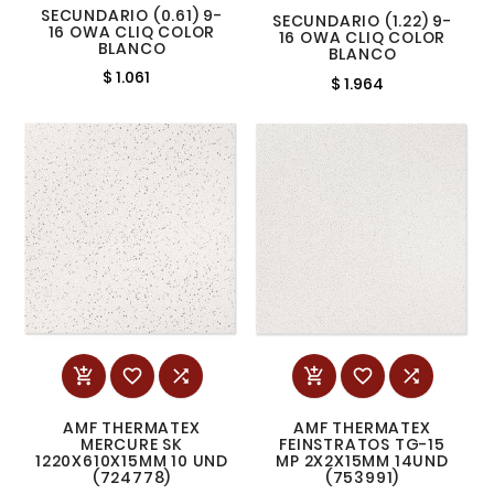
SECUNDARIO (0.61) 9-
SECUNDARIO (1.22) 9-
16 OWA CLIQ COLOR
16 OWA CLIQ COLOR
BLANCO
BLANCO
$ 1.061
$ 1.964






AMF THERMATEX
AMF THERMATEX
MERCURE SK
FEINSTRATOS TG-15
1220X610X15MM 10 UND
MP 2X2X15MM 14UND
(724778)
(753991)