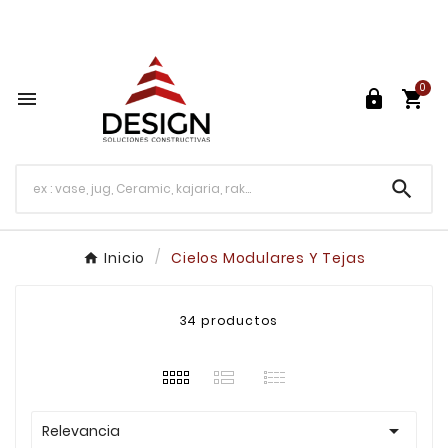
Más de 30 años de Experiencia

0




Inicio
Cielos Modulares Y Tejas
34 productos

Relevancia