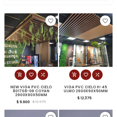
favorite_border
favorite_border






NEW VIGA PVC CIELO
VIGA PVC CIELO H-45
801708-09 COYAN
ULMO 2900X90X50MM
2900X90X50MM
$ 12.375
$ 9.900
$ 12.375