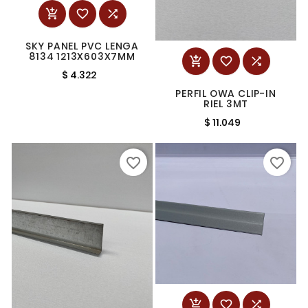



SKY PANEL PVC LENGA
8134 1213X603X7MM



$ 4.322
PERFIL OWA CLIP-IN
RIEL 3MT
$ 11.049
favorite_border
favorite_border


