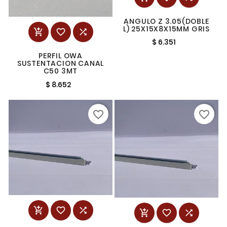
ANGULO Z 3.05(DOBLE
L) 25X15X8X15MM GRIS



$ 6.351
PERFIL OWA
SUSTENTACION CANAL
C50 3MT
$ 8.652
favorite_border
favorite_border





