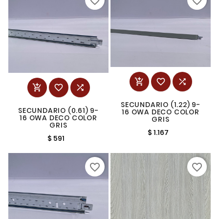
favorite_border
favorite_border






SECUNDARIO (1.22) 9-
SECUNDARIO (0.61) 9-
16 OWA DECO COLOR
16 OWA DECO COLOR
GRIS
GRIS
$ 1.167
$ 591
favorite_border
favorite_border