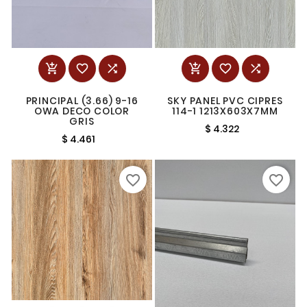






PRINCIPAL (3.66) 9-16
SKY PANEL PVC CIPRES
OWA DECO COLOR
114-1 1213X603X7MM
GRIS
$ 4.322
$ 4.461
favorite_border
favorite_border