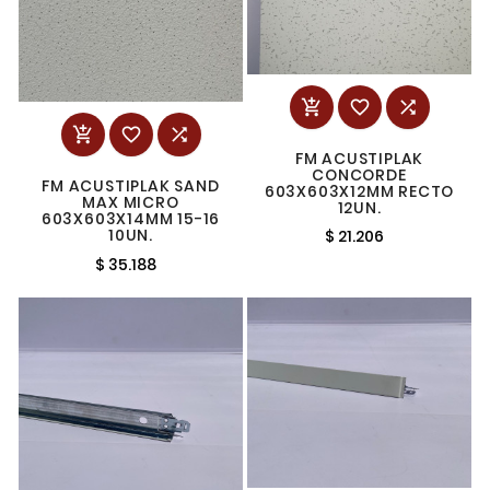






FM ACUSTIPLAK
CONCORDE
FM ACUSTIPLAK SAND
603X603X12MM RECTO
MAX MICRO
12UN.
603X603X14MM 15-16
10UN.
$ 21.206
$ 35.188