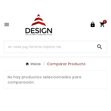
Más de 30 años de Experiencia

0




Inicio
Comparar Producto
No hay productos seleccionados para
comparación.