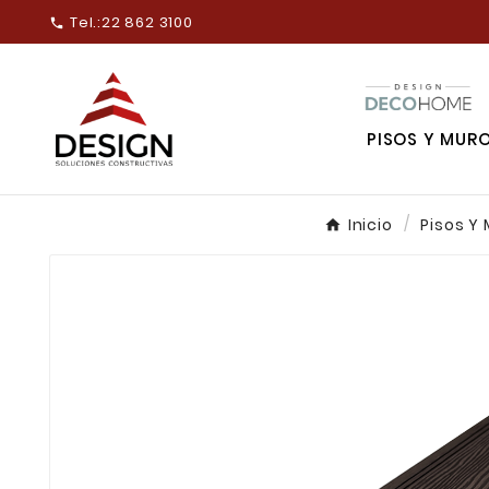
Tel.:
22 862 3100

PISOS Y MUR
Inicio
Pisos Y