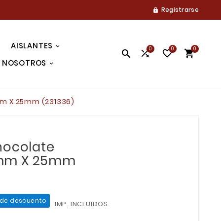
Registrarse

AISLANTES
0
0
0




NOSOTROS
mm X 25mm (231336)
hocolate
mm X 25mm
 de descuento
IMP. INCLUIDOS