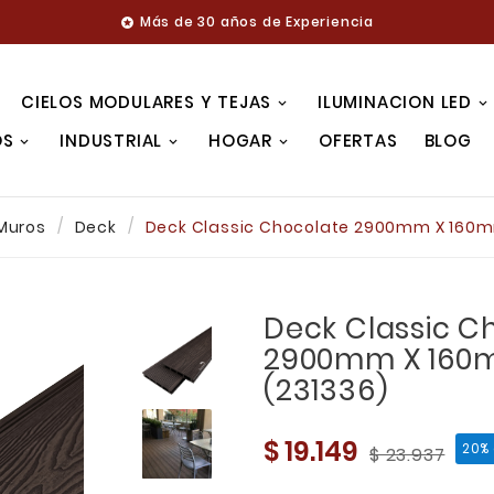
Más de 30 años de Experiencia

CIELOS MODULARES Y TEJAS
ILUMINACION LED
OS
INDUSTRIAL
HOGAR
OFERTAS
BLOG
 Muros
Deck
Deck Classic Chocolate 2900mm X 160
Deck Classic C
2900mm X 160
(231336)
$ 19.149
20%
$ 23.937