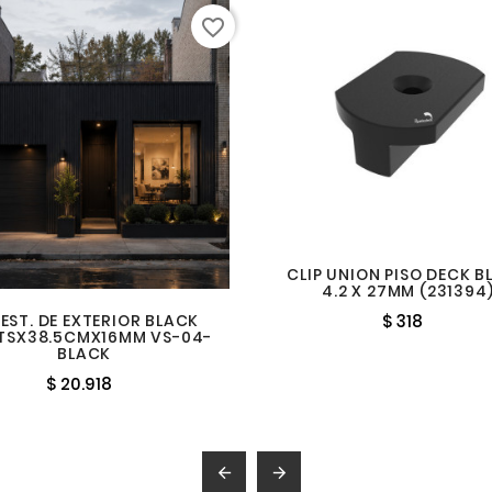
favorite_border
CLIP UNION PISO DECK B
4.2 X 27MM (231394
EST. DE EXTERIOR BLACK
$ 318
TSX38.5CMX16MM VS-04-
BLACK
$ 20.918

