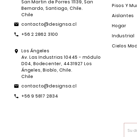
San Martin de Porres 11139, San
Pisos Y Mu
Bernardo, Santiago, Chile.
Chile
Aislantes
contacto@designsa.cl
email
Hogar
+56 2 2862 3100
call
Industrial
Cielos Mod
Los Ángeles
location_on
Av. Las Industrias 10445 - módulo
D04, Bodecenter, 4431927 Los
Ángeles, Biobío, Chile.
Chile
contacto@designsa.cl
email
+56 9 5817 2834
call