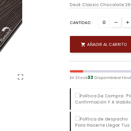
Deck Classic Chocolate 
CANTIDAD :
AÑADIR AL CARRITO


33
En Stock
Disponibleartícu
P
Confirmación Y A Viabili
Para Hacerte Llegar Tus