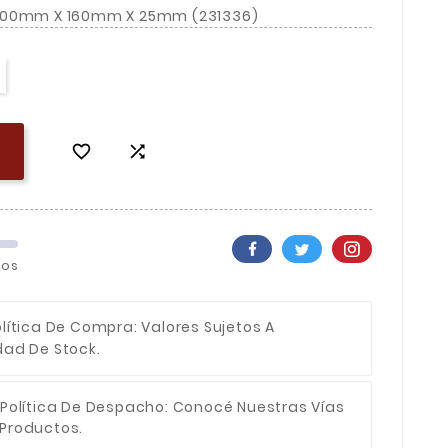
2900mm X 160mm X 25mm (231336)


los
olítica De Compra
: Valores Sujetos A
dad De Stock.
Política De Despacho
: Conocé Nuestras Vías
 Productos.