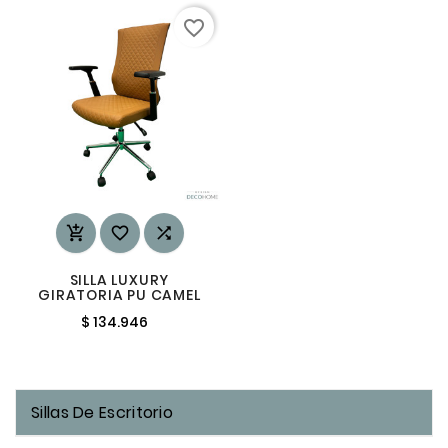
favorite_border



SILLA LUXURY
GIRATORIA PU CAMEL
$ 134.946
Sillas De Escritorio