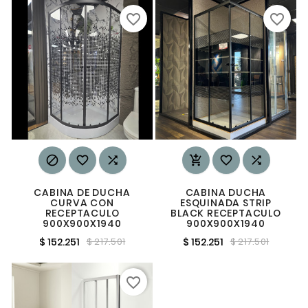
favorite_border
favorite_border






CABINA DE DUCHA
CABINA DUCHA
CURVA CON
ESQUINADA STRIP
RECEPTACULO
BLACK RECEPTACULO
900X900X1940
900X900X1940
$ 152.251
$ 152.251
$ 217.501
$ 217.501
favorite_border