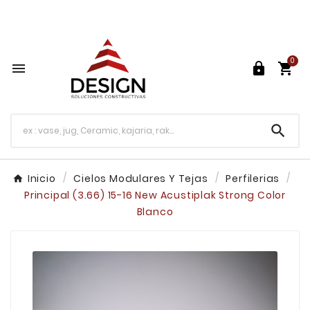
Más de 30 años de Experiencia

0




Inicio
Cielos Modulares Y Tejas
Perfilerias
Principal (3.66) 15-16 New Acustiplak Strong Color
Blanco