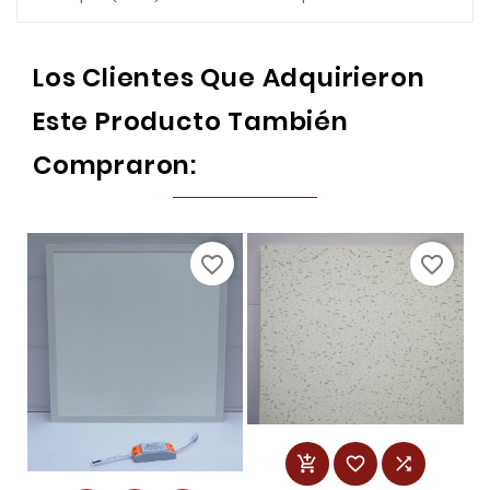
Los Clientes Que Adquirieron
Este Producto También
Compraron:
favorite_border
favorite_border


