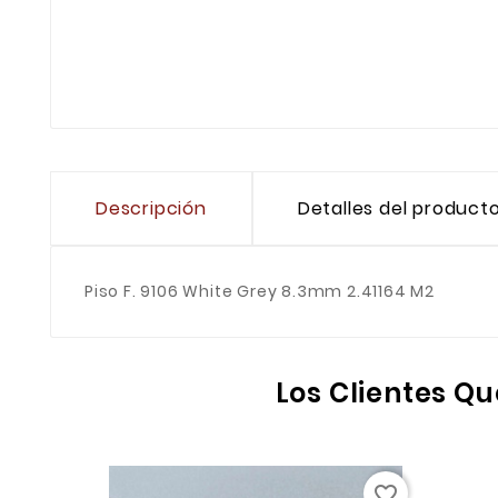
Descripción
Detalles del product
Piso F. 9106 White Grey 8.3mm 2.41164 M2
Los Clientes Q
favorite_border