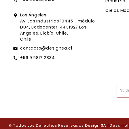
Industrial
Cielos Mod
Los Ángeles
location_on
Av. Las Industrias 10445 - módulo
D04, Bodecenter, 4431927 Los
Ángeles, Biobío, Chile.
Chile
contacto@designsa.cl
email
+56 9 5817 2834
call
© Todos Los Derechos Reservados Design SA | Desarroll