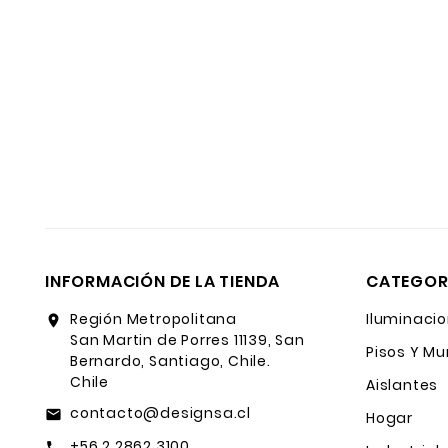
INFORMACIÓN DE LA TIENDA
CATEGOR
Región Metropolitana
Iluminacio
location_on
San Martin de Porres 11139, San
Pisos Y Mu
Bernardo, Santiago, Chile.
Chile
Aislantes
contacto@designsa.cl
email
Hogar
+56 2 2862 3100
call