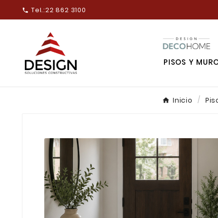
Tel.:
22 862 3100

PISOS Y MUR
Inicio
Pis