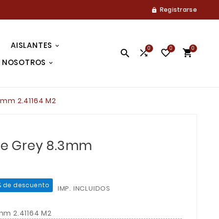
Registrarse

AISLANTES
0
0
0




NOSOTROS
.3mm 2.41164 M2
ite Grey 8.3mm
% de descuento
IMP. INCLUIDOS
3mm 2.41164 M2