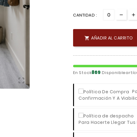
CANTIDAD :
AÑADIR AL CARRITO

869
En Stock
Disponibleartíc

P
Confirmación Y A Viabili
Para Hacerte Llegar Tus