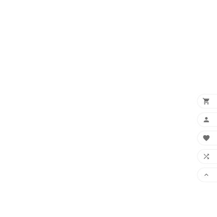




