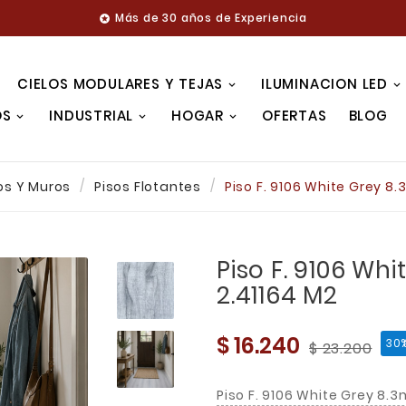
Más de 30 años de Experiencia

CIELOS MODULARES Y TEJAS
ILUMINACION LED
OS
INDUSTRIAL
HOGAR
OFERTAS
BLOG
os Y Muros
Pisos Flotantes
Piso F. 9106 White Grey 8
Piso F. 9106 Wh
2.41164 M2
$ 16.240
30
$ 23.200
Piso F. 9106 White Grey 8.