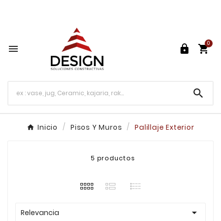
Más de 30 años de Experiencia

0




Inicio
Pisos Y Muros
Palillaje Exterior
5 productos

Relevancia