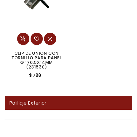



CLIP DE UNION CON
TORNILLO PARA PANEL
G 176.5X14MM
(231530)
$ 788
Palillaje Exterior