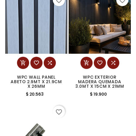
favorite_border
favorite_border






WPC WALL PANEL
WPC EXTERIOR
ABETO 2.9MT X 21.9CM
MADERA QUEMADA
X 26MM
3.0MT X 15CM X 21MM
$ 20.563
$ 19.900
favorite_border