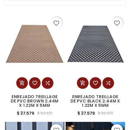
favorite_border
favorite_border






ENREJADO TREILLAGE
ENREJADO TREILLAGE
DE PVC BROWN 2.44M
DE PVC BLACK 2.44M X
X 1.22M X 5MM
1.22M X 5MM
$ 37.579
$ 37.579
$ 62.631
$ 62.631