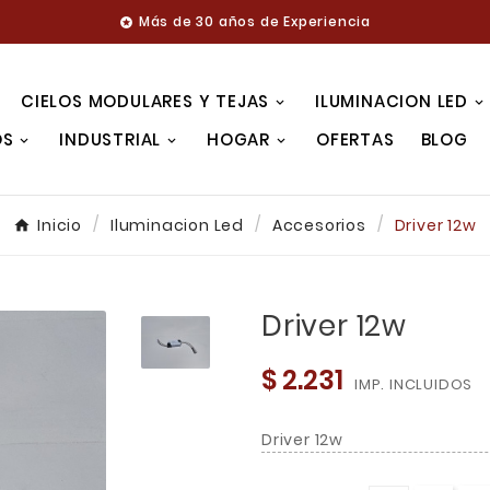
Más de 30 años de Experiencia

CIELOS MODULARES Y TEJAS
ILUMINACION LED
OS
INDUSTRIAL
HOGAR
OFERTAS
BLOG
Inicio
Iluminacion Led
Accesorios
Driver 12w
Driver 12w
$ 2.231
IMP. INCLUIDOS
Driver 12w