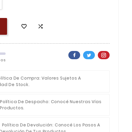


los
olítica De Compra
: Valores Sujetos A
dad De Stock.
Política De Despacho
: Conocé Nuestras Vías
 Productos.
Política De Devolución
: Conocé Los Pasos A
 Devolución De Tus Productos.