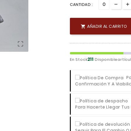
CANTIDAD :
AÑADIR AL CARRITO


211
En Stock
Disponibleartícu
P
Confirmación Y A Viabili
Para Hacerte Llegar Tus
Seguir Para El Cambio O