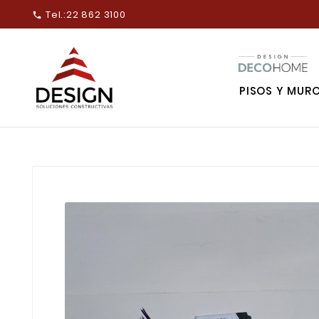
Tel.:
22 862 3100

PISOS Y MUR