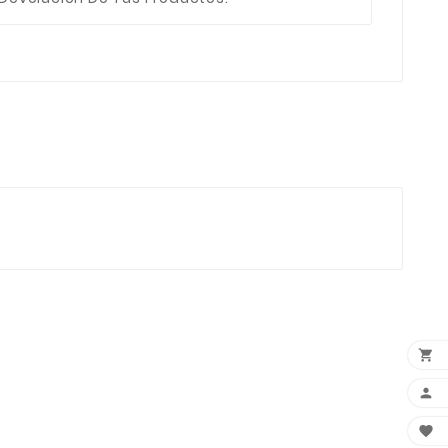


