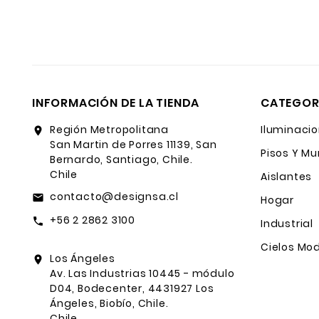
INFORMACIÓN DE LA TIENDA
CATEGOR
Región Metropolitana
Iluminacio
location_on
San Martin de Porres 11139, San
Pisos Y Mu
Bernardo, Santiago, Chile.
Chile
Aislantes
contacto@designsa.cl
email
Hogar
+56 2 2862 3100
call
Industrial
Cielos Mod
Los Ángeles
location_on
Av. Las Industrias 10445 - módulo
D04, Bodecenter, 4431927 Los
Ángeles, Biobío, Chile.
Chile