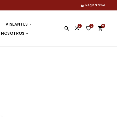
Registrarse

AISLANTES
0
0
0




NOSOTROS