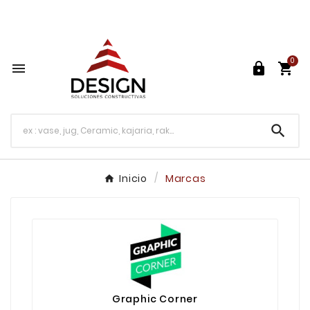
Más de 30 años de Experiencia

0




Inicio
Marcas
Graphic Corner