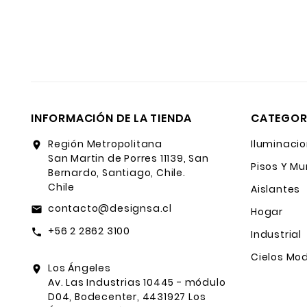
INFORMACIÓN DE LA TIENDA
CATEGOR
Región Metropolitana
Iluminacio
location_on
San Martin de Porres 11139, San
Pisos Y Mu
Bernardo, Santiago, Chile.
Chile
Aislantes
contacto@designsa.cl
email
Hogar
+56 2 2862 3100
call
Industrial
Cielos Mod
Los Ángeles
location_on
Av. Las Industrias 10445 - módulo
D04, Bodecenter, 4431927 Los