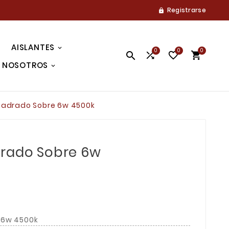
Registrarse

AISLANTES
0
0
0




NOSOTROS
uadrado Sobre 6w 4500k
drado Sobre 6w
 6w 4500k