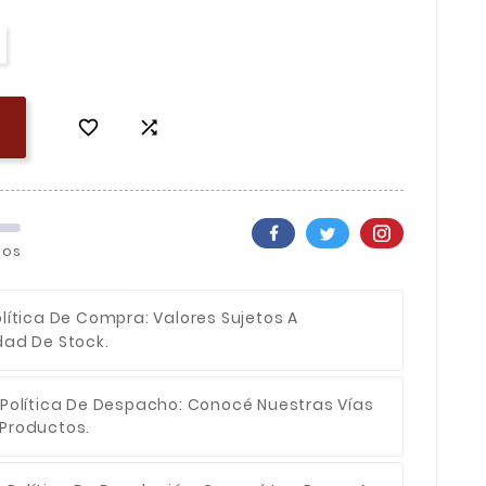


los
olítica De Compra
: Valores Sujetos A
dad De Stock.
Política De Despacho
: Conocé Nuestras Vías
 Productos.