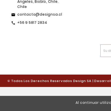
Ángeles, Biobío, Chile.
Chile
contacto@designsa.cl
email
+56 9 5817 2834
call
© Todos Los Derechos Reservados Design SA | Desarroll
Al continuar utili