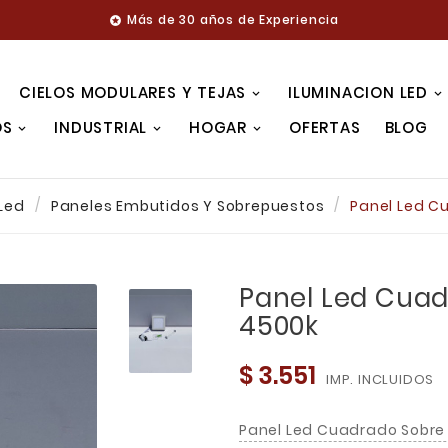
Más de 30 años de Experiencia

CIELOS MODULARES Y TEJAS
ILUMINACION LED
OS
INDUSTRIAL
HOGAR
OFERTAS
BLOG
 Led
Paneles Embutidos Y Sobrepuestos
Panel Led C
Panel Led Cua
4500k
$ 3.551
IMP. INCLUIDOS
Panel Led Cuadrado Sobre