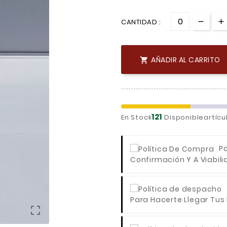
CANTIDAD :
AÑADIR AL CARRITO

121
En Stock
Disponibleartícu
P
Confirmación Y A Viabili
Para Hacerte Llegar Tus
