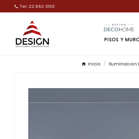
Tel.:
22 862 3100

PISOS Y MUR
Inicio
Iluminacion