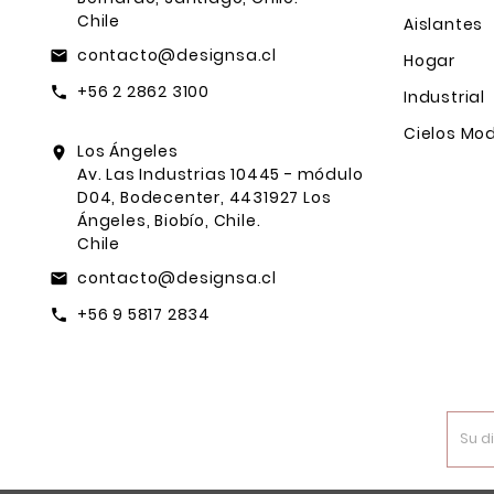
Chile
Aislantes
contacto@designsa.cl
email
Hogar
+56 2 2862 3100
call
Industrial
Cielos Mod
Los Ángeles
location_on
Av. Las Industrias 10445 - módulo
D04, Bodecenter, 4431927 Los
Ángeles, Biobío, Chile.
Chile
contacto@designsa.cl
email
+56 9 5817 2834
call