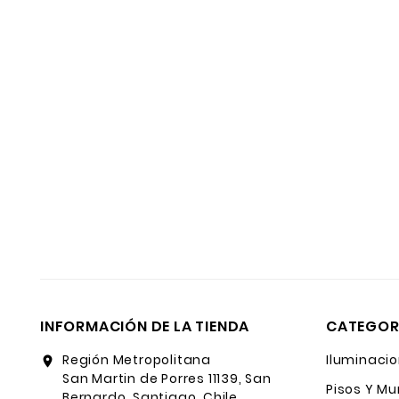
INFORMACIÓN DE LA TIENDA
CATEGOR
Región Metropolitana
Iluminacio
location_on
San Martin de Porres 11139, San
Pisos Y Mu
Bernardo, Santiago, Chile.