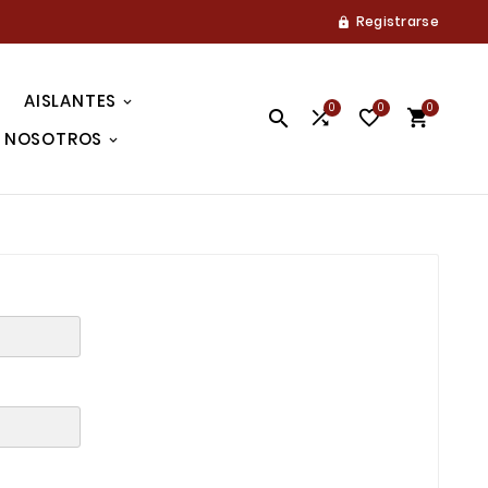
Registrarse

AISLANTES
0
0
0




NOSOTROS